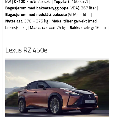
kW |
0-100 km/t:
7,5 sek. |
Toppfart:
160 km/t |
Bagasjerom med bakseterygg oppe
(VDA): 367 liter |
Bagasjerom med nedslått baksete
(VDA): – liter |
Nyttelast:
370 – 375 kg |
Maks.
til
h
engervekt (med
brems): – kg |
Maks. taklast:
75 kg |
Bakkeklaring:
16 cm. |
Lexus RZ 450e