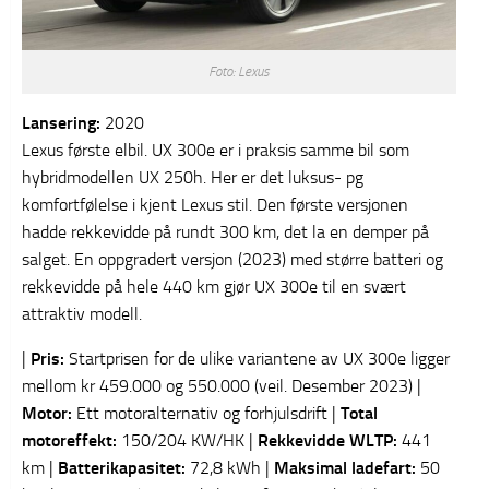
Foto: Lexus
Lansering:
2020
Lexus første elbil. UX 300e er i praksis samme bil som
hybridmodellen UX 250h. Her er det luksus- pg
komfortfølelse i kjent Lexus stil. Den første versjonen
hadde rekkevidde på rundt 300 km, det la en demper på
salget. En oppgradert versjon (2023) med større batteri og
rekkevidde på hele 440 km gjør UX 300e til en svært
attraktiv modell.
|
Pris:
Startprisen for de ulike variantene av UX 300e ligger
mellom kr 459.000 og 550.000 (veil. Desember 2023) |
Motor:
Ett motoralternativ og forhjulsdrift |
Total
motoreffekt:
150/204 KW/HK |
Rekkevidde WLTP:
441
km |
Batterikapasitet:
72,8 kWh |
Maksimal ladefart:
50