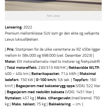
Foto: Lexus
Lansering:
2022
Premium mellomklasse SUV som gir den ekte og velkjente
Lexus luksusfølelsen.
|
Pris:
Startprisen for de ulike variantene av RZ 450e ligger
mellom kr 584.000 og 698.000 (veil. Desember 2023) |
Motor:
Ett motoralternativ med to motorer og firehjulsdrift
|
Total motoreffekt:
230/313 KW/HK |
Rekkevidde WLTP:
400 – 404 km |
Batterikapasitet:
71,4 kWh |
Maksimal
ladefart:
150 kW |
0-100 km/t:
5,6 sek. |
Toppfart:
160
km/t |
Bagasjerom med bakseterygg oppe
(VDA): 522 liter
|
Bagasjerom med nedslått baksete
(VDA): 1451 liter |
Nyttelast:
457 kg |
Maks. tilhengervekt
(med brems): 750
kg |
Maks. taklast:
75 kg |
Bakkeklaring:
– cm. |