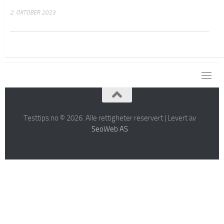
2. OKTOBER 2023
Testtips.no © 2026. Alle rettigheter reservert | Levert av
SeoWeb AS