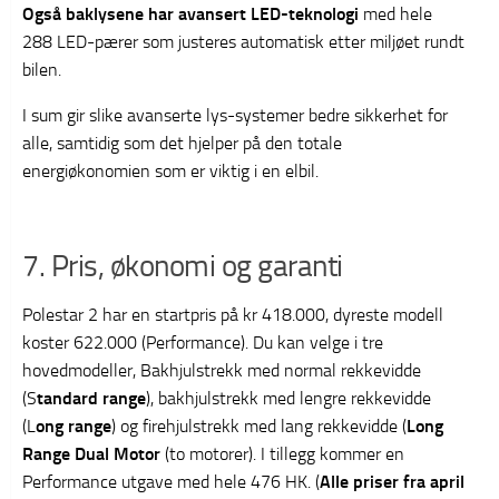
Også baklysene har avansert LED-teknologi
med hele
288 LED-pærer som justeres automatisk etter miljøet rundt
bilen.
I sum gir slike avanserte lys-systemer bedre sikkerhet for
alle, samtidig som det hjelper på den totale
energiøkonomien som er viktig i en elbil.
7. Pris, økonomi og garanti
Polestar 2 har en startpris på kr 418.000, dyreste modell
koster 622.000 (Performance). Du kan velge i tre
hovedmodeller, Bakhjulstrekk med normal rekkevidde
(S
tandard range
), bakhjulstrekk med lengre rekkevidde
(L
ong range
) og firehjulstrekk med lang rekkevidde (
Long
Range Dual Motor
(to motorer). I tillegg kommer en
Performance utgave med hele 476 HK. (
Alle priser fra april