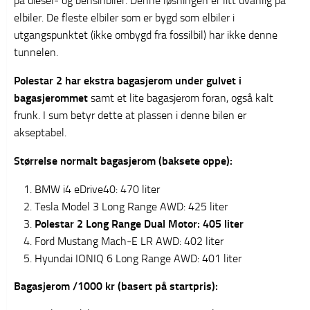
på diesel- og bensinbiler. Denne løsningen er litt uvanlig på
elbiler. De fleste elbiler som er bygd som elbiler i
utgangspunktet (ikke ombygd fra fossilbil) har ikke denne
tunnelen.
Polestar 2 har ekstra bagasjerom under gulvet i
bagasjerommet
samt et lite bagasjerom foran, også kalt
frunk. I sum betyr dette at plassen i denne bilen er
akseptabel.
Størrelse normalt bagasjerom (baksete oppe):
BMW i4 eDrive40: 470 liter
Tesla Model 3 Long Range AWD: 425 liter
Polestar 2 Long Range Dual Motor: 405 liter
Ford Mustang Mach-E LR AWD: 402 liter
Hyundai IONIQ 6 Long Range AWD: 401 liter
Bagasjerom /1000 kr (basert på startpris):