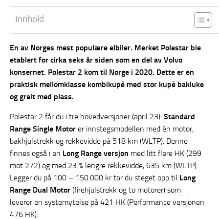
Innhold
En av Norges mest populære elbiler. Merket Polestar ble
etablert for cirka seks år siden som en del av Volvo
konsernet. Polestar 2 kom til Norge i 2020. Dette er en
praktisk
mellomklasse
kombikupè med stor kupè bakluke
og greit med plass.
Polestar 2 får du i tre hovedversjoner (april 23):
Standard
Range Single Motor
er innstegsmodellen med èn motor,
bakhjulstrekk og rekkevidde på 518 km (WLTP). Denne
finnes også i en
Long Range versjon
med litt flere HK (299
mot 272) og med 23 % lengre rekkevidde, 635 km (WLTP).
Legger du på 100 – 150.000 kr tar du steget opp til
Long
Range Dual Motor
(firehjulstrekk og to motorer) som
leverer en systemytelse på 421 HK (Performance versjonen
476 HK).