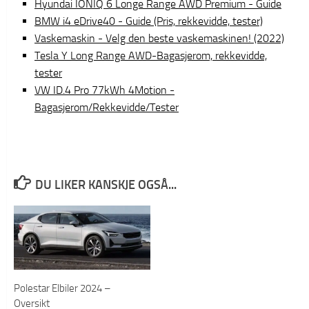
Hyundai IONIQ 6 Longe Range AWD Premium - Guide
BMW i4 eDrive40 - Guide (Pris, rekkevidde, tester)
Vaskemaskin - Velg den beste vaskemaskinen! (2022)
Tesla Y Long Range AWD-Bagasjerom, rekkevidde,
tester
VW ID.4 Pro 77kWh 4Motion -
Bagasjerom/Rekkevidde/Tester
DU LIKER KANSKJE OGSÅ...
Polestar Elbiler 2024 –
Oversikt