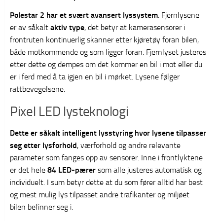
Polestar 2 har et svært avansert lyssystem
. Fjernlysene
er av såkalt
aktiv type
, det betyr at kamerasensorer i
frontruten kontinuerlig skanner etter kjøretøy foran bilen,
både motkommende og som ligger foran. Fjernlyset justeres
etter dette og dempes om det kommer en bil i mot eller du
er i ferd med å ta igjen en bil i mørket. Lysene følger
rattbevegelsene.
Pixel LED lysteknologi
Dette er såkalt intelligent lysstyring hvor lysene tilpasser
seg etter lysforhold
, værforhold og andre relevante
parameter som fanges opp av sensorer. Inne i frontlyktene
er det hele
84 LED-pærer
som alle justeres automatisk og
individuelt. I sum betyr dette at du som fører alltid har best
og mest mulig lys tilpasset andre trafikanter og miljøet
bilen befinner seg i.