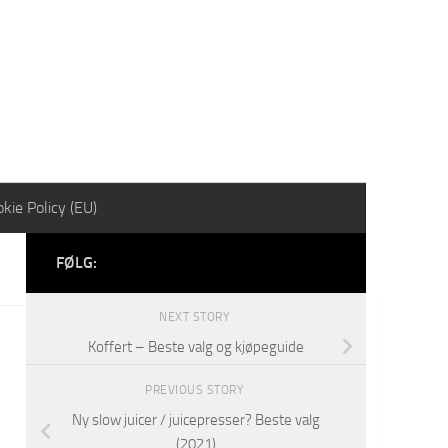
kie Policy (EU)
FØLG:
NEXT STORY
Koffert – Beste valg og kjøpeguide
PREVIOUS STORY
Ny slow juicer / juicepresser? Beste valg
(2021)