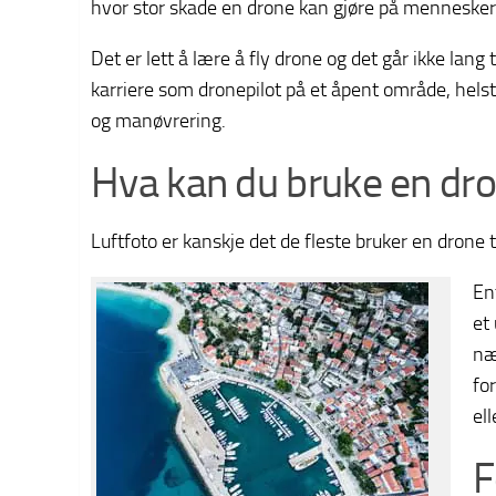
hvor stor skade en drone kan gjøre på mennesker 
Det er lett å lære å fly drone og det går ikke lang 
karriere som dronepilot på et åpent område, hel
og manøvrering.
Hva kan du bruke en dron
Luftfoto er kanskje det de fleste bruker en drone ti
En
et
næ
for
ell
F