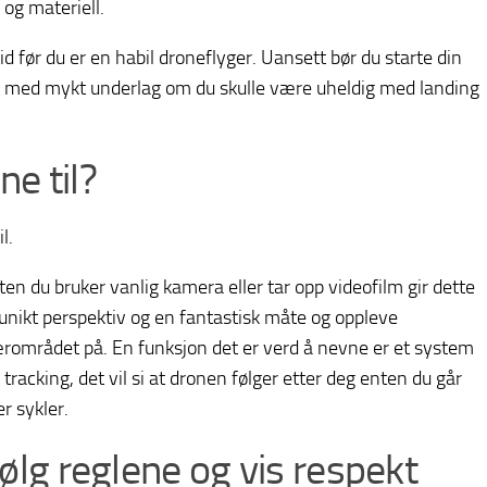
og materiell.
tid før du er en habil droneflyger. Uansett bør du starte din
st med mykt underlag om du skulle være uheldig med landing
e til?
l.
ten du bruker vanlig kamera eller tar opp videofilm gir dette
 unikt perspektiv og en fantastisk måte og oppleve
rområdet på. En funksjon det er verd å nevne er et system
 tracking, det vil si at dronen følger etter deg enten du går
er sykler.
ølg reglene og vis respekt