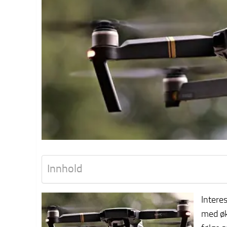
Innhold
Interes
med øk