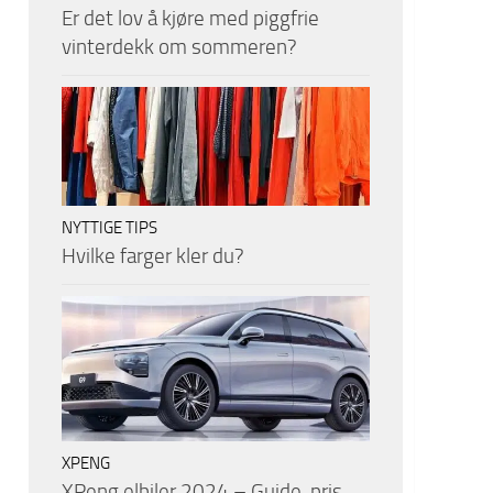
Er det lov å kjøre med piggfrie
vinterdekk om sommeren?
NYTTIGE TIPS
Hvilke farger kler du?
XPENG
XPeng elbiler 2024 – Guide, pris,