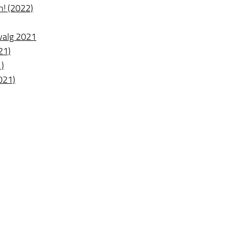
n! (2022)
 valg 2021
21)
1)
021)