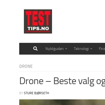
Skip to content
Nybilguiden
Teknologi
Fin
DRONE
Drone – Beste valg o
BY
STURE BJØRSETH