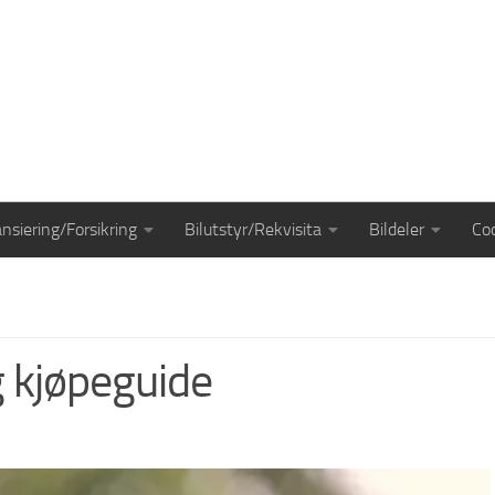
ansiering/Forsikring
Bilutstyr/Rekvisita
Bildeler
Coo
g kjøpeguide