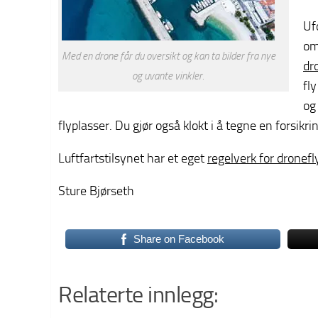
Uf
om
Med en drone får du oversikt og kan ta bilder fra nye
dr
og uvante vinkler.
fl
og
flyplasser. Du gjør også klokt i å tegne en forsik
Luftfartstilsynet har et eget
regelverk for dronefl
Sture Bjørseth
Share on Facebook
Relaterte innlegg: