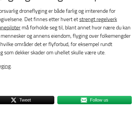
orsvarlig droneflyging er både farlig og irriterende for
givelsene. Det finnes etter hvert et
strengt regelverk
onepiloter
må forholde seg til, blant annet hvor nære du kan
y mennesker og annens eiendom, flyging over folkemengder
 hvilke områder det er flyforbud, for eksempel rundt
ring som dekker skader om uhellet skulle være ute.
yging
.
Tweet
Follow us