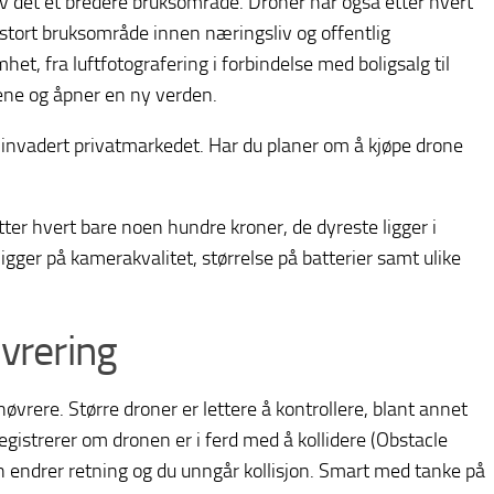
av det et bredere bruksområde. Droner har også etter hvert
t stort bruksområde innen næringsliv og offentlig
het, fra luftfotografering i forbindelse med boligsalg til
jene og åpner en ny verden.
 invadert privatmarkedet. Har du planer om å kjøpe drone
etter hvert bare noen hundre kroner, de dyreste ligger i
igger på kamerakvalitet, størrelse på batterier samt ulike
vrering
vrere. Større droner er lettere å kontrollere, blant annet
gistrerer om dronen er i ferd med å kollidere (Obstacle
 endrer retning og du unngår kollisjon. Smart med tanke på