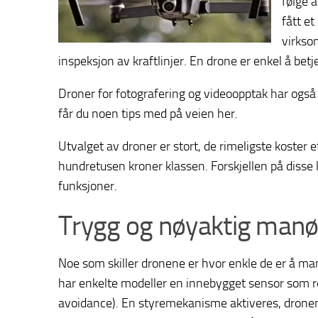
følge 
fått e
virksom
inspeksjon av kraftlinjer. En drone er enkel å bet
Droner for fotografering og videoopptak har også
får du noen tips med på veien her.
Utvalget av droner er stort, de rimeligste koster 
hundretusen kroner klassen. Forskjellen på disse l
funksjoner.
Trygg og nøyaktig manø
Noe som skiller dronene er hvor enkle de er å manø
har enkelte modeller en innebygget sensor som re
avoidance). En styremekanisme aktiveres, dronen