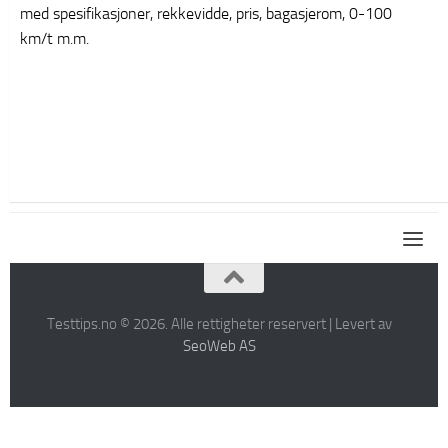
med spesifikasjoner, rekkevidde, pris, bagasjerom, 0-100
km/t m.m.
Testtips.no © 2026. Alle rettigheter reservert | Levert av
SeoWeb AS