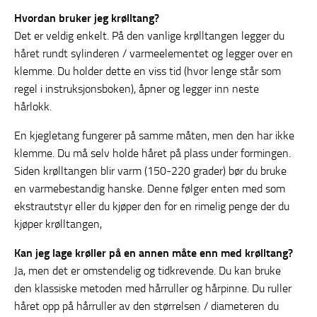
Hvordan bruker jeg krølltang?
Det er veldig enkelt. På den vanlige krølltangen legger du
håret rundt sylinderen / varmeelementet og legger over en
klemme. Du holder dette en viss tid (hvor lenge står som
regel i instruksjonsboken), åpner og legger inn neste
hårlokk.
En kjegletang fungerer på samme måten, men den har ikke
klemme. Du må selv holde håret på plass under formingen.
Siden krølltangen blir varm (150-220 grader) bør du bruke
en varmebestandig hanske. Denne følger enten med som
ekstrautstyr eller du kjøper den for en rimelig penge der du
kjøper krølltangen,
Kan jeg lage krøller på en annen måte enn med krølltang?
Ja, men det er omstendelig og tidkrevende. Du kan bruke
den klassiske metoden med hårruller og hårpinne. Du ruller
håret opp på hårruller av den størrelsen / diameteren du