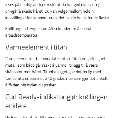
vises på en digital skjerm slik at du har god oversikt og
unngår å skade håret. Du kan velge mellom hele ni
innstillinger for temperaturen, det skulle holde for de fleste.
Krølltangen trenger kun 45 sekunder for å oppnå
arbeidstemperatur.
Varmeelement i titan
Varmeelementet har overflate i titan. Titan er godt egnet
metall som både går raskt å varme i tillegg til å være
skånsomt mot håret. Titanbelegget gjør det mulig med
temperaturer opp mot 210 grader, noe som gjør det enkelt
å få den hårstylen du ønsker.
Curl Ready-indikator gjør krøllingen
enklere
Du legger håret i krølltangen, presser til, men når er håret