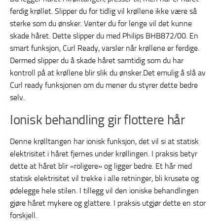
ferdig krøllet. Slipper du for tidlig vil krøllene ikke være så
sterke som du ønsker. Venter du for lenge vil det kunne
skade håret. Dette slipper du med Philips BHB872/00. En
smart funksjon, Curl Ready, varsler når krøllene er ferdige.
Dermed slipper du å skade håret samtidig som du har
kontroll på at krøllene blir slik du ønsker.Det emulig å slå av
Curl ready funksjonen om du mener du styrer dette bedre
selv.
Ionisk behandling gir flottere hår
Denne krølltangen har ionisk funksjon, det vil si at statisk
elektrisitet i håret fjernes under krøllingen. I praksis betyr
dette at håret blir «roligere» og ligger bedre. Et hår med
statisk elektrisitet vil trekke i alle retninger, bli krusete og
ødelegge hele stilen. I tillegg vil den ioniske behandlingen
gjøre håret mykere og glattere. I praksis utgjør dette en stor
forskjell.