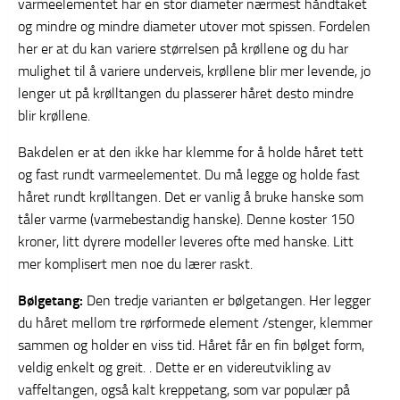
varmeelementet har en stor diameter nærmest håndtaket
og mindre og mindre diameter utover mot spissen. Fordelen
her er at du kan variere størrelsen på krøllene og du har
mulighet til å variere underveis, krøllene blir mer levende, jo
lenger ut på krølltangen du plasserer håret desto mindre
blir krøllene.
Bakdelen er at den ikke har klemme for å holde håret tett
og fast rundt varmeelementet. Du må legge og holde fast
håret rundt krølltangen. Det er vanlig å bruke hanske som
tåler varme (varmebestandig hanske). Denne koster 150
kroner, litt dyrere modeller leveres ofte med hanske. Litt
mer komplisert men noe du lærer raskt.
Bølgetang:
Den tredje varianten er bølgetangen. Her legger
du håret mellom tre rørformede element /stenger, klemmer
sammen og holder en viss tid. Håret får en fin bølget form,
veldig enkelt og greit. . Dette er en videreutvikling av
vaffeltangen, også kalt kreppetang, som var populær på