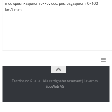
med spesifikasjoner, rekkevidde, pris, bagasjerom, 0-100
km/t m.m.
Testtips.no © 2026. Alle rettigheter reservert | Levert av
SeoWeb AS