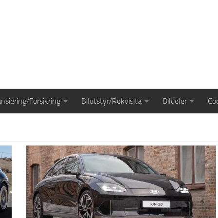
ansiering/Forsikring
Bilutstyr/Rekvisita
Bildeler
Coo