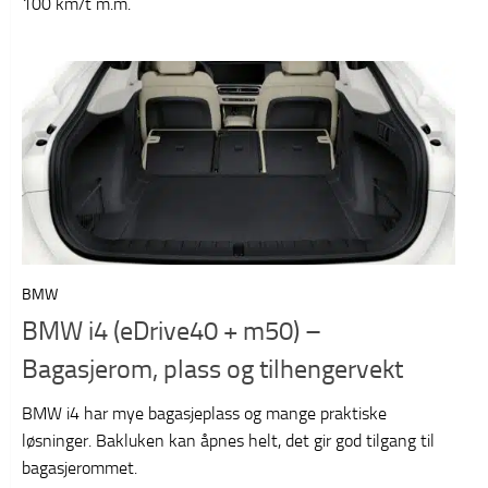
100 km/t m.m.
BMW
BMW i4 (eDrive40 + m50) –
Bagasjerom, plass og tilhengervekt
BMW i4 har mye bagasjeplass og mange praktiske
løsninger. Bakluken kan åpnes helt, det gir god tilgang til
bagasjerommet.