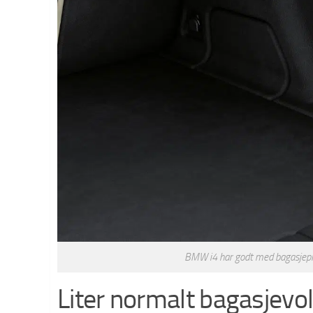
BMW i4 har godt med bagasjepl
Liter normalt bagasjevol