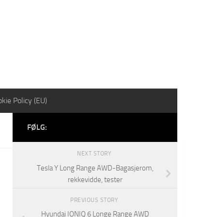
kie Policy (EU)
FØLG:
NEXT STORY
Tesla Y Long Range AWD-Bagasjerom,
rekkevidde, tester
PREVIOUS STORY
Hyundai IONIQ 6 Longe Range AWD