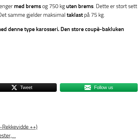
henger
med brems
og 750 kg
uten brems
. Dette er stort sett
 Det samme gjelder maksimal
taklast
på 75 kg.
med denne type karosseri. Den store coupè-bakluken
Tweet
Follow us
s-Rekkevidde ++)
ester,…