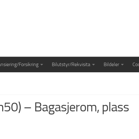
ansiering/Forsikring
Bilutstyr/Rekvisita
Bildeler
Coo
50) – Bagasjerom, plass