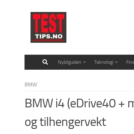
Skip to content
Nybilguiden
Teknologi
Fin
BMW
BMW i4 (eDrive40 + m
og tilhengervekt