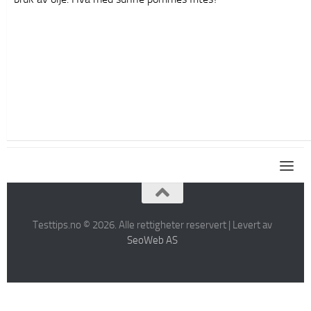
Testtips.no © 2026. Alle rettigheter reservert | Levert av
SeoWeb AS