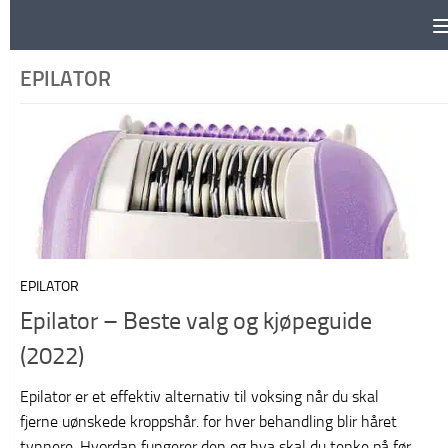
Skip to content
EPILATOR
EPILATOR
Epilator – Beste valg og kjøpeguide
(2022)
Epilator er et effektiv alternativ til voksing når du skal
fjerne uønskede kroppshår. for hver behandling blir håret
tynnere. Hvordan fungerer den og hva skal du tenke på før