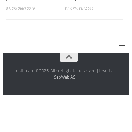
31. OKTOBER 2019
31. OKTOBER 2019
Testtips.no © 2026. Alle rettigheter reservert | Levert av
SeoWeb AS