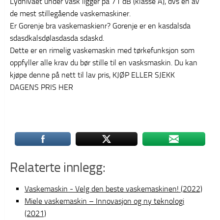
Lydnivået under vask ligger på 71 dB (klasse A), dvs en av
de mest stillegående vaskemaskiner.
Er Gorenje bra vaskemaskienr? Gorenje er en kasdalsda
sdasdkalsdølasdasda sdaskd.
Dette er en rimelig vaskemaskin med tørkefunksjon som
oppfyller alle krav du bør stille til en vasksmaskin. Du kan
kjøpe denne på nett til lav pris, KJØP ELLER SJEKK
DAGENS PRIS HER
Relaterte innlegg:
Vaskemaskin - Velg den beste vaskemaskinen! (2022)
Miele vaskemaskin – Innovasjon og ny teknologi
(2021)