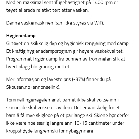
Med en maksimal sentrifugehastighet på 1400 rpm er
tøyet allerede relativt tørt etter vasken.
Denne vaskemaskinen kan ikke styres via WiFi.
Hygienedamp
Gi tøyet en skikkelig dyp og hygienisk rengjøring med damp.
Et kraftig hygienedampprogram gir høyere vaskekvalitet.
Programmet frigjør damp fra bunnen av trommelen slik at
hvert plagg blir grundig mettet.
Mer informasjon og laveste pris (-37%) finner du på
Skousen.no (annonselink).
Tommelfingerregelen er at barnet ikke skal vokse inn i
skiene, de skal vokse ut av dem. Det er vanskelig for et
barn å få mye skiglede på et par lange ski. Skiene bør derfor
ikke være noe særlig lengre enn 10-15 centimeter under
kroppshøyde.langrennski for nybegynnere