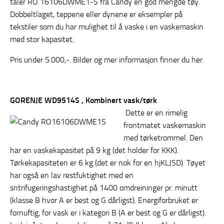
tåler RO 16106DWME1-S fra Candy en god mengde tøy.
Dobbeltlaget, teppene eller dynene er eksempler på
tekstiler som du har mulighet til å vaske i en vaskemaskin
med stor kapasitet.
Pris under 5.000,-. Bilder og mer informasjon finner du her.
GORENJE WD9514S , Kombinert vask/tørk
Dette er en rimelig
frontmatet vaskemaskin
med tørketrommel. Den
har en vaskekapasitet på 9 kg (det holder for KKK).
Tørkekapasiteten er 6 kg (det er nok for en hjKLJSD). Tøyet
har også en lav restfuktighet med en
sntrifugeringshastighet på 1400 omdreininger pr. minutt
(klasse B hvor A er best og G dårligst). Energiforbruket er
fornuftig, for vask er i kategori B (A er best og G er dårligst).