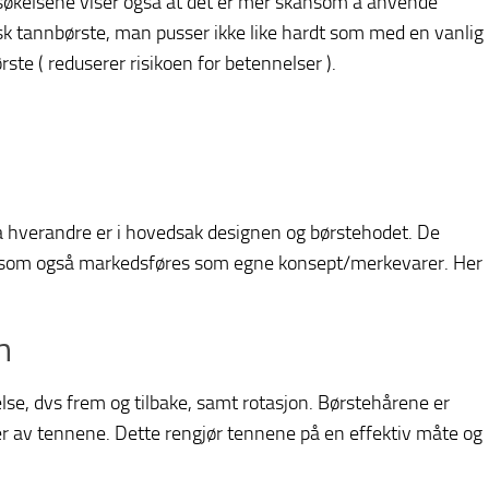
økelsene viser også at det er mer skånsom å anvende
isk tannbørste, man pusser ikke like hardt som med en vanlig
ste ( reduserer risikoen for betennelser ).
a hverandre er i hovedsak designen og børstehodet. De
er som også markedsføres som egne konsept/merkevarer. Her
n
lse, dvs frem og tilbake, samt rotasjon. Børstehårene er
ider av tennene. Dette rengjør tennene på en effektiv måte og