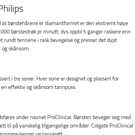
hilips
il at børstehårene er diamantformet er den ekstremt høye
000 børstestrøk pr minutt, dvs opptil 5 ganger raskere enn
tet rundt tennene i rask bevegelse og presser det dypt
v og skånsom.
sert i tre soner. Hver sone er designet og plassert for
r en effektiv og skånsom tannpuss.
sføres under navnet ProClinical. Børsten beveger seg med
tt til på vanskelig tilgjengelige områder. Colgate ProClinical
sunnere tenner og tannkjøtt.