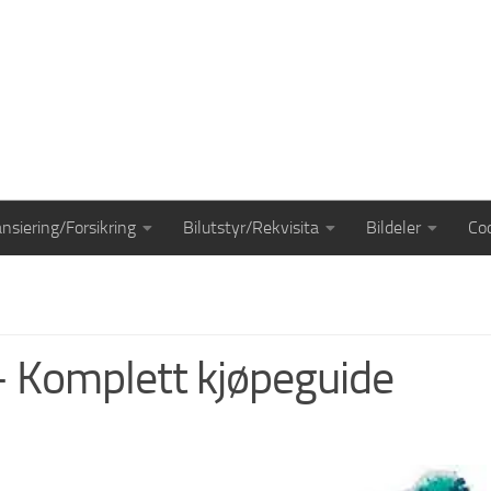
ansiering/Forsikring
Bilutstyr/Rekvisita
Bildeler
Coo
– Komplett kjøpeguide