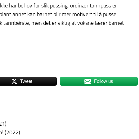
kke har behov for slik pussing, ordinær tannpuss er
blant annet kan barnet blir mer motivert til å pusse
sk tannbørste, men det er viktig at voksne lærer barnet
Tweet
Follow us
21)
n! (2022)