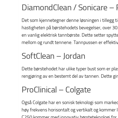
DiamondClean / Sonicare – P
Det som kjennetegner denne løsningen i tillegg t
hastigheten på børstehodets bevegelser, over 30.
en vanlig elektrisk tannbørste. Dette setter spyt
mellom og rundt tennene. Tannpussen er effekti
SoftClean – Jordan
Dette børstehodet har ulike typer bust som er plas
rengjøring av en bestemt del av tannen. Dette gi
ProClinical – Colgate
Også Colgate har en sonisk teknologi som marked
høy frekvens horisontalt og vertikalt og kommer le
C250 kommer med innovativ børsteteknologi for 