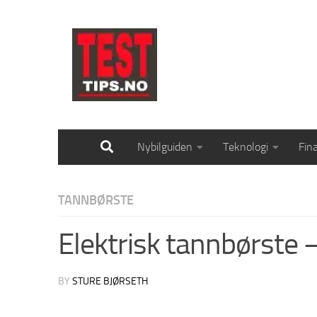
Skip to content
Nybilguiden
Teknologi
Fin
TANNBØRSTE
Elektrisk tannbørste 
BY
STURE BJØRSETH