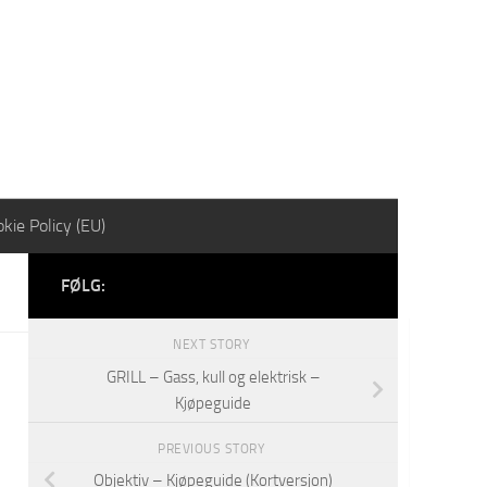
kie Policy (EU)
FØLG:
NEXT STORY
GRILL – Gass, kull og elektrisk –
Kjøpeguide
PREVIOUS STORY
Objektiv – Kjøpeguide (Kortversjon)