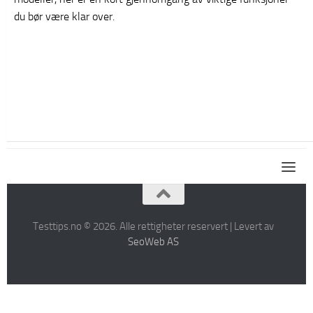
du bør være klar over.
Testtips.no © 2026. Alle rettigheter reservert | Levert av
SeoWeb AS