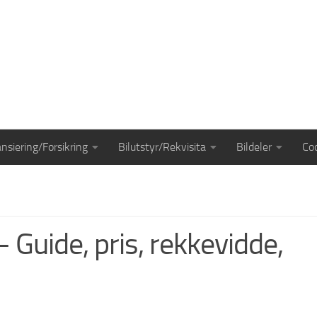
ansiering/Forsikring
Bilutstyr/Rekvisita
Bildeler
Coo
 Guide, pris, rekkevidde,