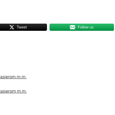
Tweet
Follow us
agasjerom m.m.
agasjerom m.m.