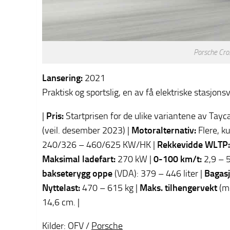
Porsche Cro
Lansering:
2021
Praktisk og sportslig, en av få elektriske stasjons
|
Pris:
Startprisen for de ulike variantene av Tay
(veil. desember 2023) |
Motoralternativ:
Flere, k
240/326 – 460/625 KW/HK |
Rekkevidde WLTP:
Maksimal ladefart:
270 kW |
0-100 km/t:
2,9 – 5
bakseterygg oppe
(VDA): 379 – 446 liter |
Bagas
Nyttelast:
470 – 615 kg |
Maks. tilhengervekt
(me
14,6 cm. |
Kilder: OFV /
Porsche