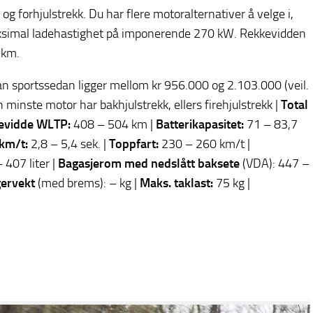
g forhjulstrekk. Du har flere motoralternativer å velge i,
maksimal ladehastighet på imponerende 270 kW. Rekkevidden
 km.
an sportssedan ligger mellom kr 956.000 og 2.103.000 (veil.
minste motor har bakhjulstrekk, ellers firehjulstrekk |
Total
evidde WLTP:
408 – 504 km |
Batterikapasitet:
71 – 83,7
km/t:
2,8 – 5,4 sek. |
Toppfart:
230 – 260 km/t |
 407 liter |
Bagasjerom med nedslått baksete
(VDA): 447 –
gervekt
(med brems): – kg |
Maks. taklast:
75 kg |