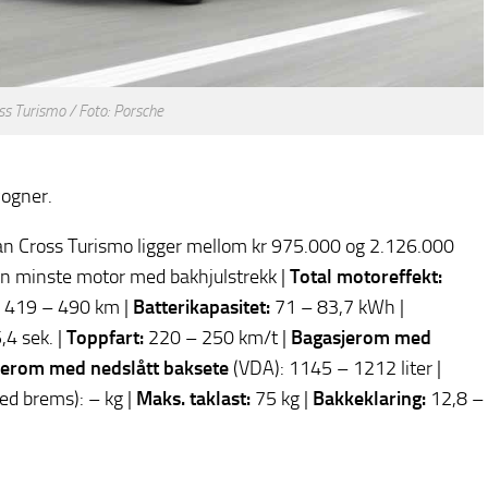
ss Turismo / Foto: Porsche
vogner.
can Cross Turismo ligger mellom kr 975.000 og 2.126.000
un minste motor med bakhjulstrekk |
Total motoreffekt:
419 – 490 km |
Batterikapasitet:
71 – 83,7 kWh |
,4 sek. |
Toppfart:
220 – 250 km/t |
Bagasjerom med
jerom med nedslått baksete
(VDA): 1145 – 1212 liter |
d brems): – kg |
Maks. taklast:
75 kg |
Bakkeklaring:
12,8 –